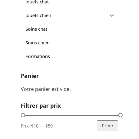
Jouets chat
Jouets chien
Soins chat
Soins chien
Formations
Panier
Votre panier est vide.
Filtrer par prix
Prix:
$10
—
$50
Filtrer
Prix
Prix
min
max