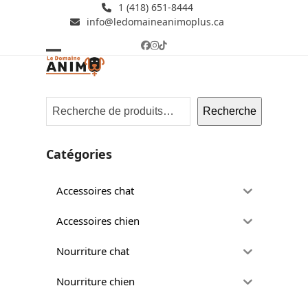
Skip
1 (418) 651-8444
info@ledomaineanimoplus.ca
to
content
Facebook
Instagram
Tiktok
Open
Close
mobile
mobile
menu
menu
Recherche
Catégories
Accessoires chat
Accessoires chien
Nourriture chat
Nourriture chien