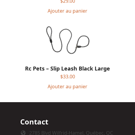
$
29.00
Ajouter au panier
Rc Pets – Slip Leash Black Large
$
33.00
Ajouter au panier
Contact
2785 Blvd Wilfrid-Hamel, Québec, QC