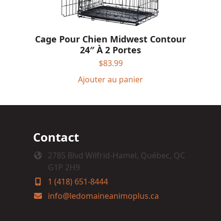
Cage Pour Chien Midwest Contour
24″ À 2 Portes
$
83.99
Ajouter au panier
Contact
2785 Blvd Wilfrid-Hamel, Québec, QC
G1P 2H9
1 (418) 651-8444
info@ledomaineanimoplus.ca