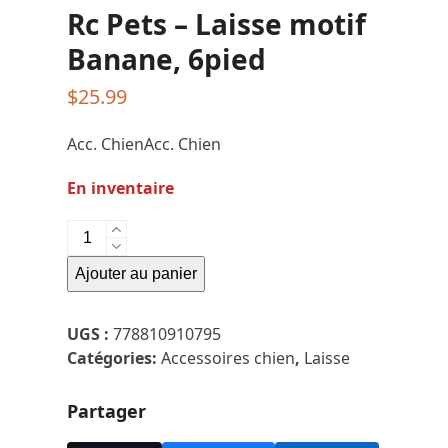
Rc Pets – Laisse motif
Banane, 6pied
$
25.99
Acc. ChienAcc. Chien
En inventaire
quantité
de
Ajouter au panier
Rc
Pets
-
UGS :
778810910795
Laisse
Catégories:
Accessoires chien
,
Laisse
motif
Banane,
Partager
6pied