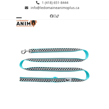
Skip
1 (418) 651-8444
info@ledomaineanimoplus.ca
to
content
Facebook
Instagram
Tiktok
Open
Close
mobile
mobile
menu
menu