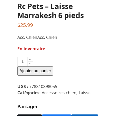
Rc Pets – Laisse
Marrakesh 6 pieds
$
25.99
Acc. ChienAcc. Chien
En inventaire
quantité
de
Ajouter au panier
Rc
Pets
-
UGS :
778810898055
Laisse
Catégories:
Accessoires chien
,
Laisse
Marrakesh
6
Partager
pieds