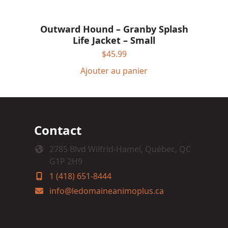
Outward Hound – Granby Splash
Life Jacket – Small
$
45.99
Ajouter au panier
Contact
2785 Blvd Wilfrid-Hamel, Québec, QC
G1P 2H9
1 (418) 651-8444
info@ledomaineanimoplus.ca