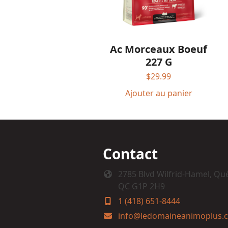
Ac Morceaux Boeuf
227 G
$
29.99
Ajouter au panier
Contact
2785 Blvd Wilfrid-Hamel, Qu
QC G1P 2H9
1 (418) 651-8444
info@ledomaineanimoplus.c