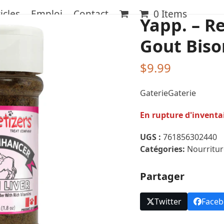
icles
Emploi
Contact
0 Items
Yapp. – R
Gout Biso
$
9.99
GaterieGaterie
En rupture d'inventa
UGS :
761856302440
Catégories:
Nourritur
Partager
Twitter
Face