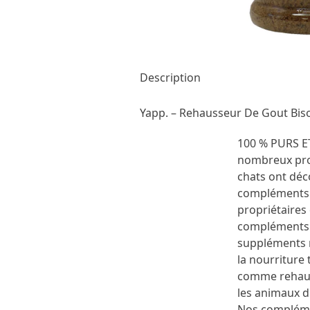
Description
Yapp. – Rehausseur De Gout Bis
100 % PURS 
nombreux prop
chats ont déc
compléments a
propriétaires 
compléments 
suppléments n
la nourriture 
comme rehaus
les animaux d
Nos compléme