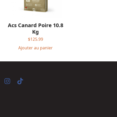
Acs Canard Poire 10.8
Kg
$
125.99
Ajouter au panier
acebook
Instagram
Tiktok