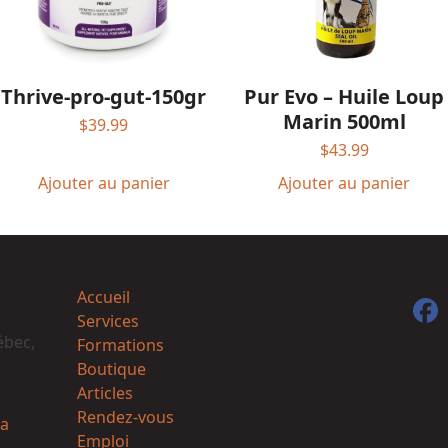
Thrive-pro-gut-150gr
Pur Evo – Huile Loup
Marin 500ml
$
39.99
$
43.99
Ajouter au panier
Ajouter au panier
Accueil
F
Services
ébec,
Formations
Boutique
Articles
Rendez-vous
a
Emploi