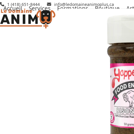
Skip
1 (418) 651-8444
info@ledomaineanimoplus.ca
Accueil
Services
Formations
Boutique
Art
to
content