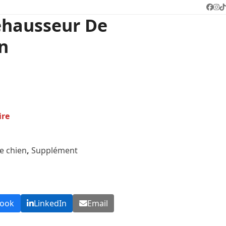
Face
In
T
ehausseur De
n
ire
e chien
,
Supplément
book
LinkedIn
Email