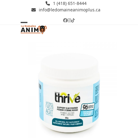
Skip
1 (418) 651-8444
info@ledomaineanimoplus.ca
to
content
Facebook
Instagram
Tiktok
Open
Close
mobile
mobile
menu
menu