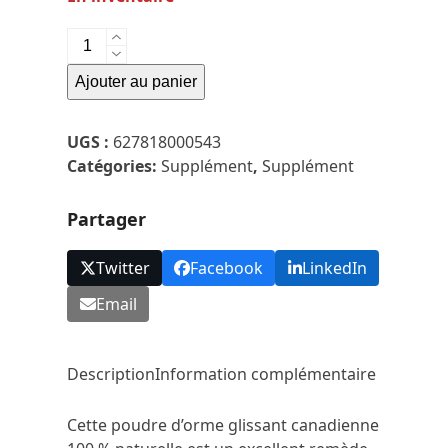
quantité
de
Ajouter au panier
Thrive-
poudre
Orme
UGS :
627818000543
Rouge-
Catégories:
Supplément
,
Supplément
80gr
Partager
Twitter
Facebook
LinkedIn
Email
Description
Information complémentaire
Cette poudre d’orme glissant canadienne