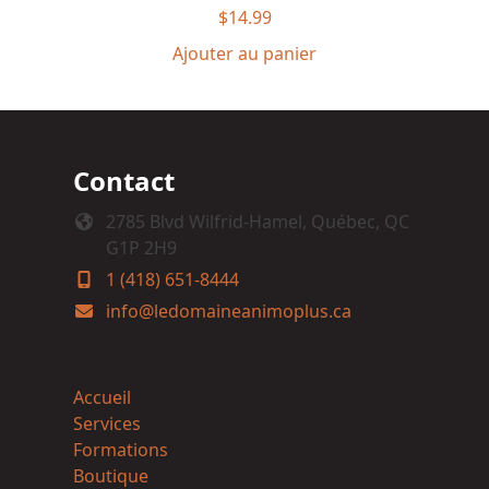
$
14.99
Ajouter au panier
Contact
2785 Blvd Wilfrid-Hamel, Québec, QC
G1P 2H9
1 (418) 651-8444
info@ledomaineanimoplus.ca
Accueil
Services
Formations
Boutique