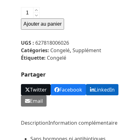
quantité
de
Ajouter au panier
Big
Country
Raw-
UGS :
627818006026
Mélange
Catégories:
Congelé
,
Supplément
D'organes
Étiquette:
Congelé
De
Boeuf
Partager
-
425g
Twitter
Facebook
LinkedIn
Email
Description
Information complémentaire
Sans hormones ni antibiotiques