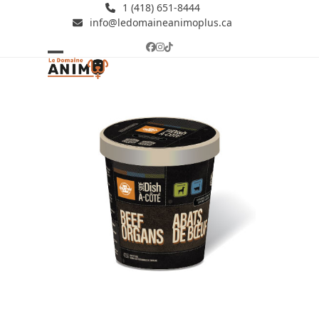
Skip
1 (418) 651-8444
info@ledomaineanimoplus.ca
to
content
Facebook
Instagram
Tiktok
Open
Close
mobile
mobile
menu
menu