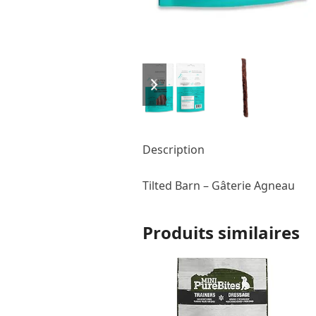
previous
next
slide
slide
Description
Tilted Barn – Gâterie Agneau
Produits similaires