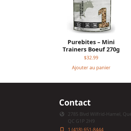
Purebites – Mini
Trainers Boeuf 270g
$
32.99
Ajouter au panier
Contact
2785 Blvd Wilfrid-Hamel, Qu
QC G1P 2H9
1 (418) 651-8444