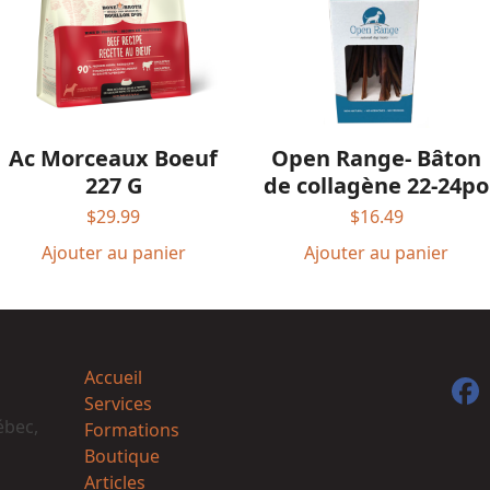
Ac Morceaux Boeuf
Open Range- Bâton
227 G
de collagène 22-24po
$
29.99
$
16.49
Ajouter au panier
Ajouter au panier
Accueil
F
Services
ébec,
Formations
Boutique
Articles