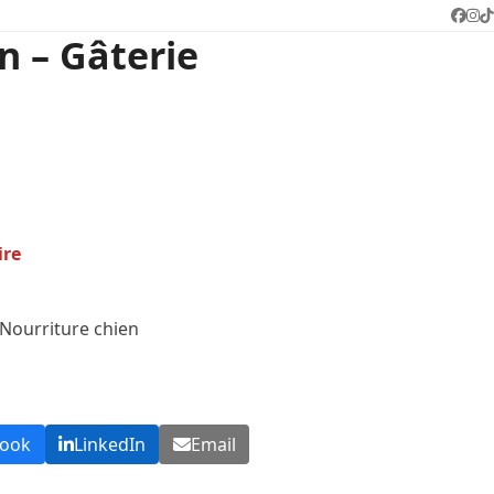
Face
In
T
n – Gâterie
ire
Nourriture chien
book
LinkedIn
Email