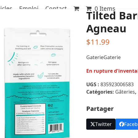
icles
Emploi
Contact
0 Items
Tilted Bar
Agneau
$
11.99
GaterieGaterie
En rupture d'inventa
UGS :
835923006583
Catégories:
Gâteries
,
Partager
Twitter
Face