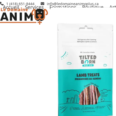
Skip
1 (418) 651-8444
info@ledomaineanimoplus.ca
Accueil
Services
Formations
Boutique
Art
to
content