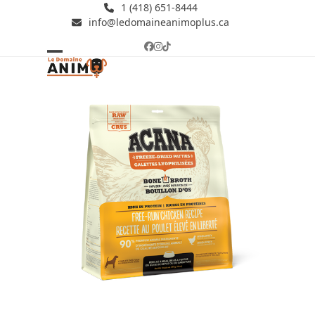
Skip
1 (418) 651-8444
info@ledomaineanimoplus.ca
to
content
Facebook
Instagram
Tiktok
Open
Close
mobile
mobile
menu
menu