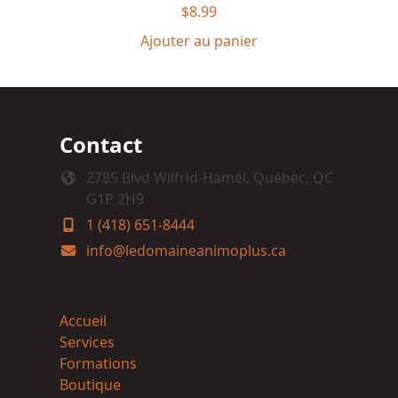
$
8.99
Ajouter au panier
Contact
2785 Blvd Wilfrid-Hamel, Québec, QC
G1P 2H9
1 (418) 651-8444
info@ledomaineanimoplus.ca
Accueil
Services
Formations
Boutique