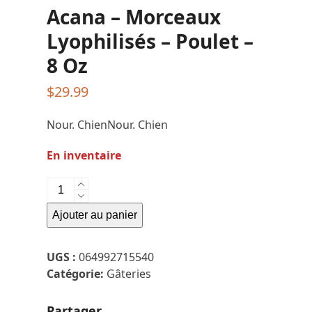
Acana – Morceaux
Lyophilisés – Poulet –
8 Oz
$
29.99
Nour. ChienNour. Chien
En inventaire
quantité
de
Ajouter au panier
Acana
-
Morceaux
UGS :
064992715540
Lyophilisés
Catégorie:
Gâteries
-
Poulet
Partager