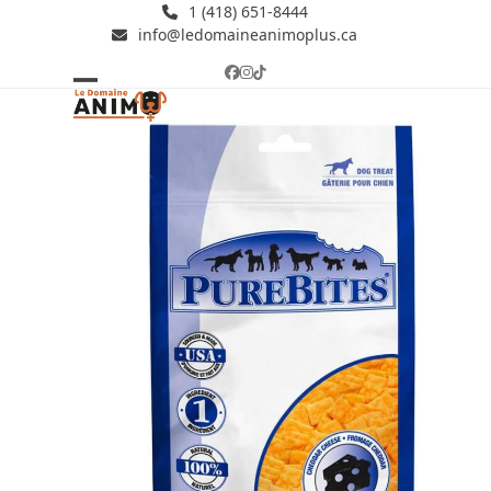
Skip
1 (418) 651-8444
info@ledomaineanimoplus.ca
to
content
Facebook
Instagram
Tiktok
Open
Close
mobile
mobile
menu
menu