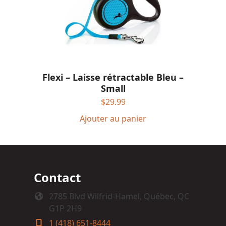
Flexi – Laisse rétractable Bleu –
Small
$
29.99
Ajouter au panier
Contact
2785 Blvd Wilfrid-Hamel, Québec, QC
G1P 2H9
1 (418) 651-8444