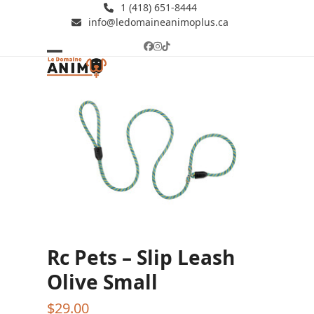
Skip
1 (418) 651-8444
info@ledomaineanimoplus.ca
to
content
Facebook
Instagram
Tiktok
Open
Close
mobile
mobile
menu
menu
Rc Pets – Slip Leash
Olive Small
$
29.00