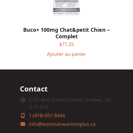
Buco+ 100mg Chat&petit Chien –
Complet
$
71.25
Ajouter au panier
Contact
2785 Blvd Wilfrid-Hamel, Québec, QC
G1P 2H9
1 (418) 651-8444
info@ledomaineanimoplus.ca