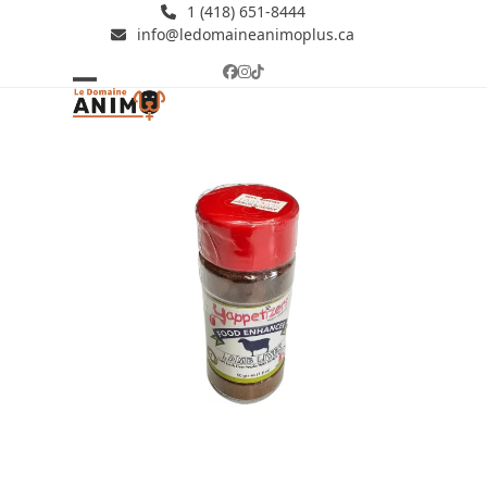
Skip
1 (418) 651-8444
info@ledomaineanimoplus.ca
to
content
Facebook
Instagram
Tiktok
Open
Close
mobile
mobile
menu
menu