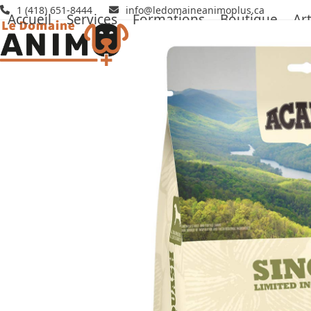
Skip
1 (418) 651-8444
info@ledomaineanimoplus.ca
Accueil
Services
Formations
Boutique
Art
to
content