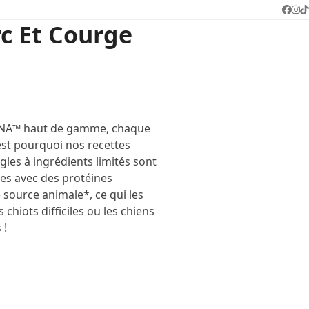
Face
In
T
c Et Courge
CANA™ haut de gamme, chaque
est pourquoi nos recettes
les à ingrédients limités sont
s avec des protéines
 source animale*, ce qui les
 chiots difficiles ou les chiens
 !