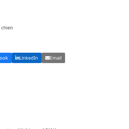
 chien
book
LinkedIn
Email