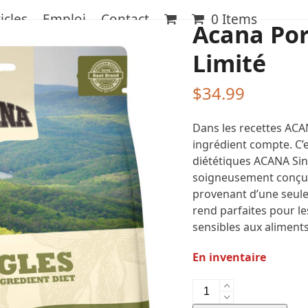
icles
Emploi
Contact
0 Items
Acana Por
Limité
$
34.99
Dans les recettes A
ingrédient compte. C’
diététiques ACANA Sing
soigneusement conçue
provenant d’une seule
rend parfaites pour les
sensibles aux aliments
En inventaire
quantité
de