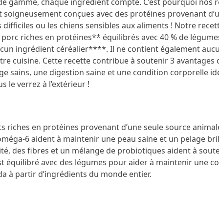
de gamme, chaque ingrédient compte. C’est pourquoi nos r
ont soigneusement conçues avec des protéines provenant d’u
s difficiles ou les chiens sensibles aux aliments ! Notre rece
porc riches en protéines** équilibrés avec 40 % de légumes
ucun ingrédient céréalier****. Il ne contient également au
otre cuisine. Cette recette contribue à soutenir 3 avantages 
sains, une digestion saine et une condition corporelle idéa
s le verrez à l’extérieur !
s riches en protéines provenant d’une seule source animale 
méga-6 aident à maintenir une peau saine et un pelage bril
té, des fibres et un mélange de probiotiques aident à souten
st équilibré avec des légumes pour aider à maintenir une con
a à partir d’ingrédients du monde entier.