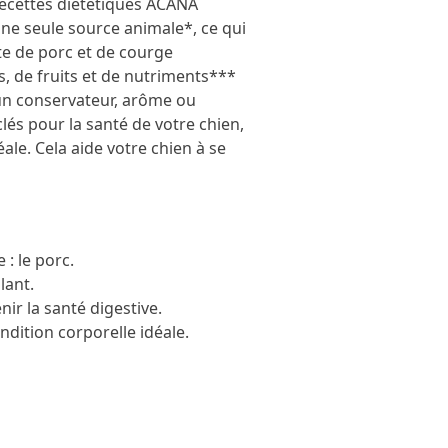
ecettes diététiques ACANA
ne seule source animale*, ce qui
tte de porc et de courge
, de fruits et de nutriments***
cun conservateur, arôme ou
clés pour la santé de votre chien,
le. Cela aide votre chien à se
: le porc.
lant.
ir la santé digestive.
dition corporelle idéale.