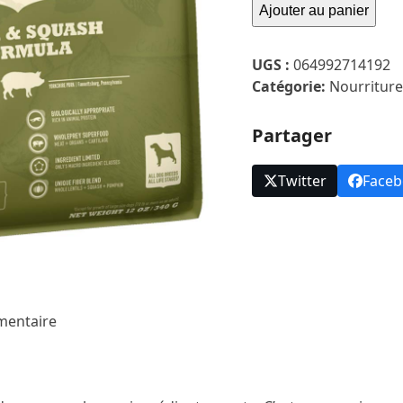
Ajouter au panier
Acana
Porc
Et
UGS :
064992714192
Courge
Catégorie:
Nourriture
Limité
Partager
Twitter
Face
mentaire