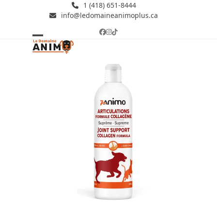
Skip
1 (418) 651-8444
info@ledomaineanimoplus.ca
to
content
Facebook
Instagram
Tiktok
Open
Close
mobile
mobile
menu
menu