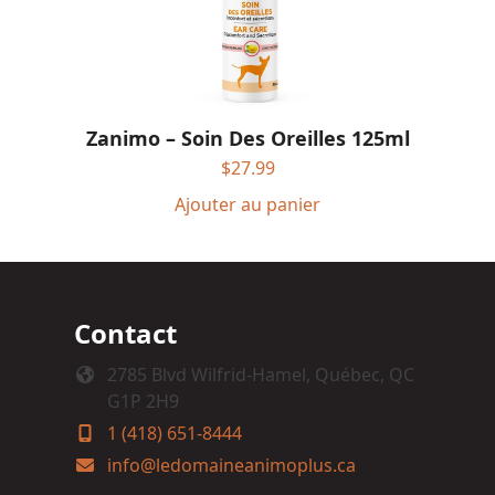
Zanimo – Soin Des Oreilles 125ml
$
27.99
Ajouter au panier
Contact
2785 Blvd Wilfrid-Hamel, Québec, QC
G1P 2H9
1 (418) 651-8444
info@ledomaineanimoplus.ca