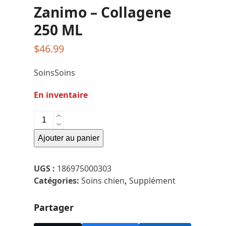
Zanimo – Collagene
250 ML
$
46.99
SoinsSoins
En inventaire
quantité
de
Ajouter au panier
Zanimo
-
Collagene
UGS :
186975000303
250
Catégories:
Soins chien
,
Supplément
ML
Partager