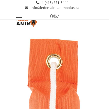
Skip
1 (418) 651-8444
info@ledomaineanimoplus.ca
to
content
Facebook
Instagram
Tiktok
Open
Close
mobile
mobile
menu
menu