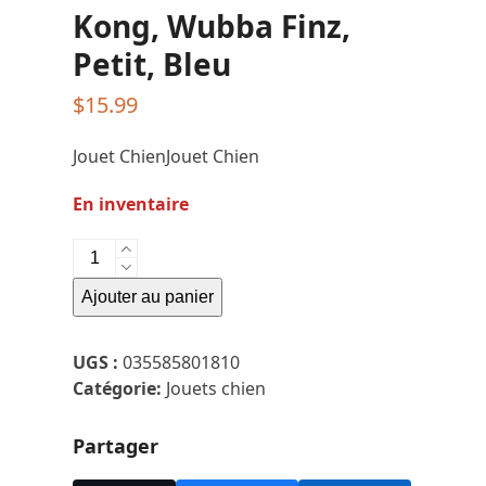
Kong, Wubba Finz,
Petit, Bleu
$
15.99
Jouet ChienJouet Chien
En inventaire
quantité
de
Ajouter au panier
Kong,
Wubba
Finz,
UGS :
035585801810
Petit,
Catégorie:
Jouets chien
Bleu
Partager