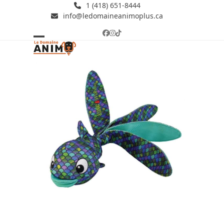
Skip
1 (418) 651-8444
info@ledomaineanimoplus.ca
to
content
Facebook
Instagram
Tiktok
Open
Close
mobile
mobile
menu
menu