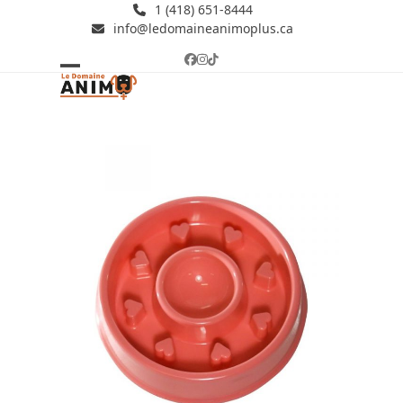
Skip
1 (418) 651-8444
info@ledomaineanimoplus.ca
to
content
Facebook
Instagram
Tiktok
Open
Close
mobile
mobile
menu
menu