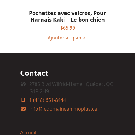
Pochettes avec velcros, Pour
Harnais Kaki – Le bon chien
$
65.99
Ajouter au panier
Contact
2785 Blvd Wilfrid-Hamel, Québec, QC
G1P 2H9
1 (418) 651-8444
info@ledomaineanimoplus.ca
Accueil