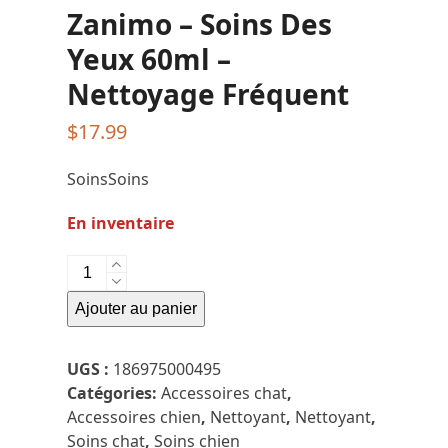
Zanimo – Soins Des
Yeux 60ml –
Nettoyage Fréquent
$
17.99
SoinsSoins
En inventaire
quantité
de
Ajouter au panier
Zanimo
-
Soins
UGS :
186975000495
Des
Catégories:
Accessoires chat
,
Yeux
Accessoires chien
,
Nettoyant
,
Nettoyant
,
60ml
Soins chat
,
Soins chien