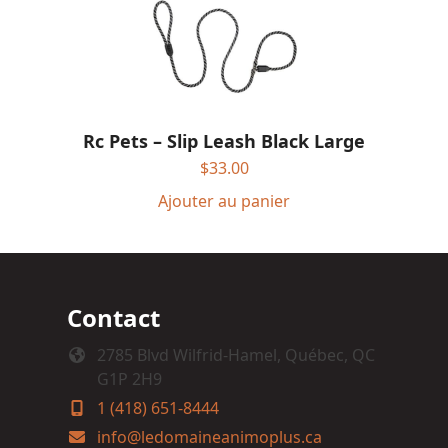
Rc Pets – Slip Leash Black Large
$
33.00
Ajouter au panier
Contact
2785 Blvd Wilfrid-Hamel, Québec, QC
G1P 2H9
1 (418) 651-8444
info@ledomaineanimoplus.ca