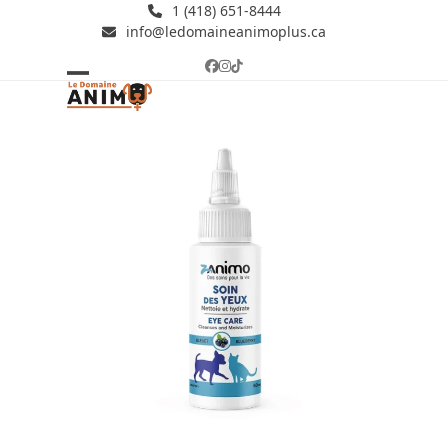
Skip
1 (418) 651-8444
info@ledomaineanimoplus.ca
to
content
Facebook
Instagram
Tiktok
Open
Close
mobile
mobile
menu
menu