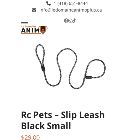
Skip
1 (418) 651-8444
info@ledomaineanimoplus.ca
to
content
Facebook
Instagram
Tiktok
Open
Close
mobile
mobile
menu
menu
Rc Pets – Slip Leash
Black Small
$
29.00