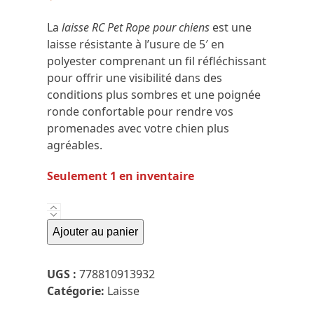
La
laisse RC Pet Rope pour chiens
est une
laisse résistante à l’usure de 5′ en
polyester comprenant un fil réfléchissant
pour offrir une visibilité dans des
conditions plus sombres et une poignée
ronde confortable pour rendre vos
promenades avec votre chien plus
agréables.
Seulement 1 en inventaire
quantité
de
Ajouter au panier
Rc
Pets
UGS :
778810913932
-
Catégorie:
Laisse
Slip
Leash