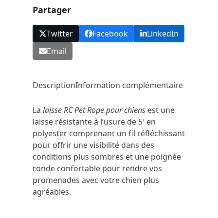
Partager
Black
Small
Twitter
Facebook
LinkedIn
Email
Description
Information complémentaire
La
laisse RC Pet Rope pour chiens
est une
laisse résistante à l’usure de 5′ en
polyester comprenant un fil réfléchissant
pour offrir une visibilité dans des
conditions plus sombres et une poignée
ronde confortable pour rendre vos
promenades avec votre chien plus
agréables.