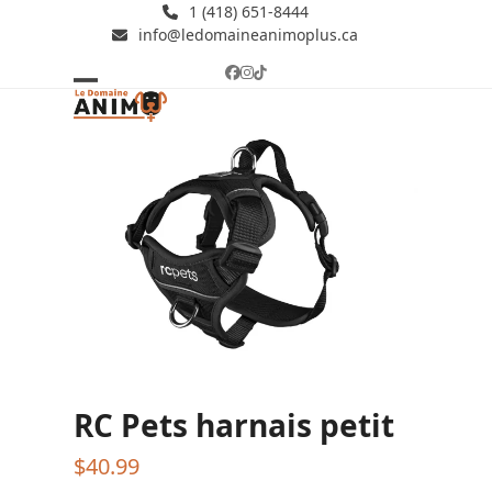
Skip
1 (418) 651-8444
info@ledomaineanimoplus.ca
to
content
Facebook
Instagram
Tiktok
Open
Close
mobile
mobile
menu
menu
RC Pets harnais petit
$
40.99