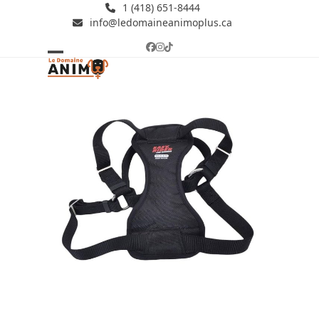
Skip
1 (418) 651-8444
info@ledomaineanimoplus.ca
to
content
Facebook
Instagram
Tiktok
Open
Close
mobile
mobile
menu
menu