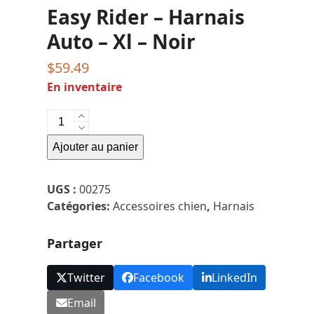
Easy Rider – Harnais
Auto – Xl – Noir
$
59.49
En inventaire
quantité
de
Ajouter au panier
Easy
Rider
-
UGS :
00275
Harnais
Catégories:
Accessoires chien
,
Harnais
Auto
-
Partager
Xl
-
Twitter
Facebook
LinkedIn
Noir
Email