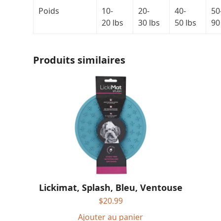
Poids
10-
20-
40-
50
20 lbs
30 lbs
50 lbs
90
Produits similaires
Lickimat, Splash, Bleu, Ventouse
$
20.99
Ajouter au panier