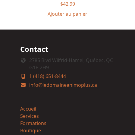
$
42.99
Ajouter au panier
Contact
2785 Blvd Wilfrid-Hamel, Québec, QC
G1P 2H9
1 (418) 651-8444
info@ledomaineanimoplus.ca
Accueil
Services
Formations
Boutique