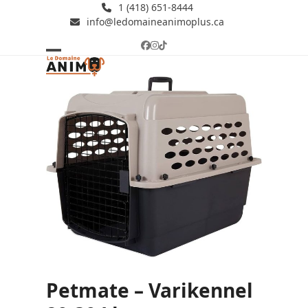
Skip
1 (418) 651-8444
info@ledomaineanimoplus.ca
to
content
Facebook
Instagram
Tiktok
Open
Close
mobile
mobile
menu
menu
Petmate – Varikennel