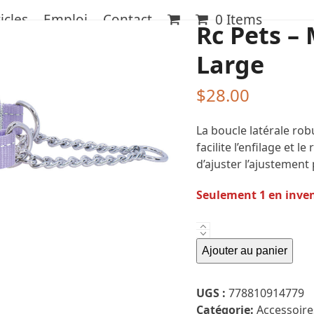
icles
Emploi
Contact
0 Items
Rc Pets – 
Large
$
28.00
La boucle latérale ro
facilite l’enfilage et le
d’ajuster l’ajustemen
Seulement 1 en inve
quantité
de
Ajouter au panier
Rc
Pets
UGS :
778810914779
-
Catégorie:
Accessoire
Martingale