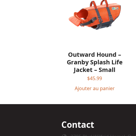
Outward Hound –
Granby Splash Life
Jacket – Small
$
45.99
Ajouter au panier
Contact