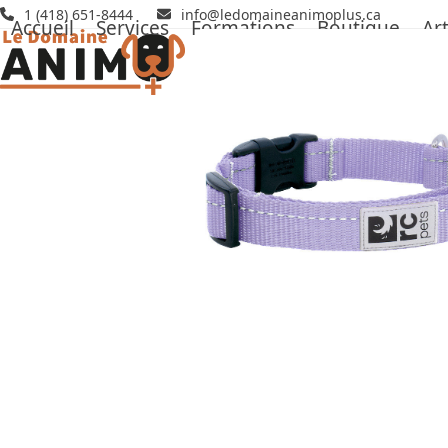
Skip
1 (418) 651-8444
info@ledomaineanimoplus.ca
Accueil
Services
Formations
Boutique
Art
to
content