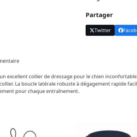
Lila
Partager
Large
Twitter
Face
mentaire
n excellent collier de dressage pour le chien inconfortable 
ollier. La boucle latérale robuste à dégagement rapide facilite
ustement pour chaque entraînement.