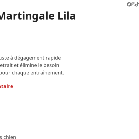
Face
In
T
Martingale Lila
buste à dégagement rapide
 retrait et élimine le besoin
t pour chaque entraînement.
ntaire
s chien