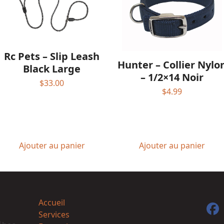
Rc Pets – Slip Leash
Hunter – Collier Nylo
Black Large
– 1/2×14 Noir
$
33.00
$
4.99
Ajouter au panier
Ajouter au panier
Accueil
F
Services