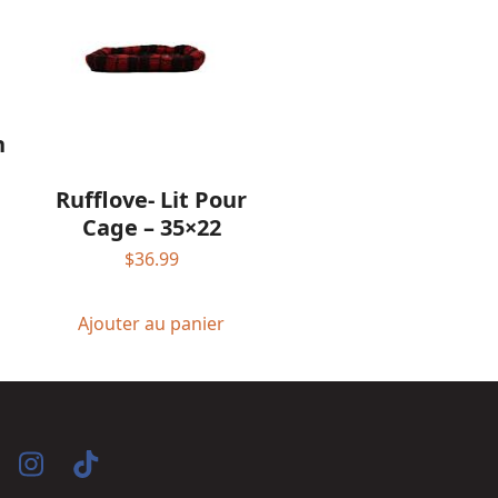
n
Rufflove- Lit Pour
Cage – 35×22
$
36.99
Ajouter au panier
acebook
Instagram
Tiktok