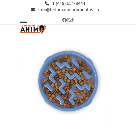
Skip
1 (418) 651-8444
info@ledomaineanimoplus.ca
to
content
Facebook
Instagram
Tiktok
Open
Close
mobile
mobile
menu
menu