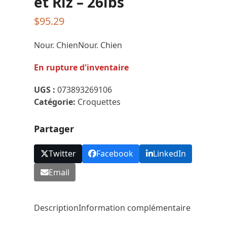
et Riz – 26lbs
$
95.29
Nour. ChienNour. Chien
En rupture d'inventaire
UGS :
073893269106
Catégorie:
Croquettes
Partager
Twitter
Facebook
LinkedIn
Email
Description
Information complémentaire