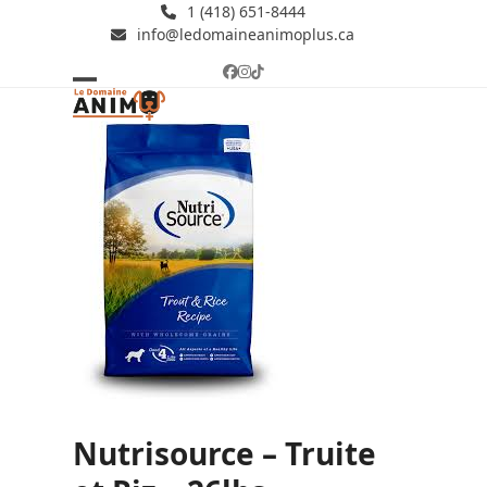
Skip
1 (418) 651-8444
info@ledomaineanimoplus.ca
to
content
Facebook
Instagram
Tiktok
Open
Close
mobile
mobile
menu
menu
Nutrisource – Truite