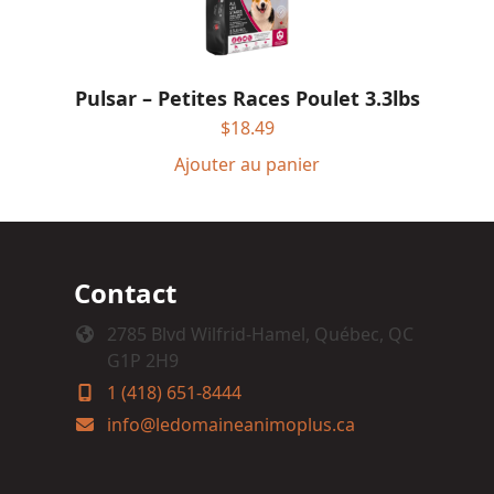
Pulsar – Petites Races Poulet 3.3lbs
$
18.49
Ajouter au panier
Contact
2785 Blvd Wilfrid-Hamel, Québec, QC
G1P 2H9
1 (418) 651-8444
info@ledomaineanimoplus.ca