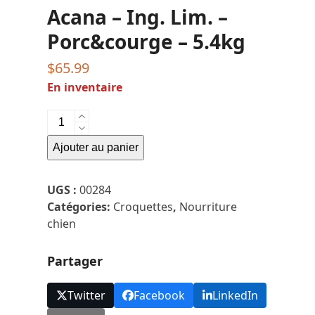
Acana – Ing. Lim. –
Porc&courge – 5.4kg
$
65.99
En inventaire
quantité
de
Ajouter au panier
Acana
-
Ing.
UGS :
00284
Lim.
Catégories:
Croquettes
,
Nourriture
-
chien
Porc&courge
-
Partager
5.4kg
Twitter
Facebook
LinkedIn