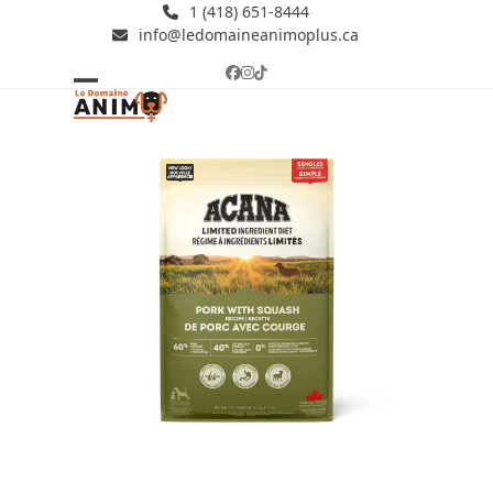
Skip
1 (418) 651-8444
info@ledomaineanimoplus.ca
to
content
Facebook
Instagram
Tiktok
Open
Close
mobile
mobile
menu
menu