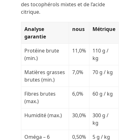
des tocophérols mixtes et de l’acide
citrique.
Analyse
nous
Métrique
garantie
Protéine brute
11,0%
110 g /
(min.)
kg
Matières grasses
7,0%
70 g / kg
brutes (min.)
Fibres brutes
6,0%
60 g / kg
(max.)
Humidité (max.)
30,0%
300 g /
kg
Oméga – 6
0,50%
5 g / kg