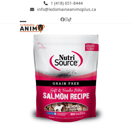
Skip
1 (418) 651-8444
info@ledomaineanimoplus.ca
to
content
Facebook
Instagram
Tiktok
Open
Close
mobile
mobile
menu
menu