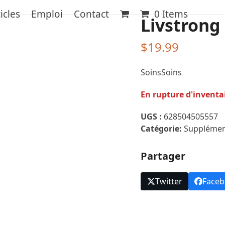
icles
Emploi
Contact
0 Items
Livstrong 
$
19.99
SoinsSoins
En rupture d'inventa
UGS :
628504505557
Catégorie:
Suppléme
Partager
Twitter
Face