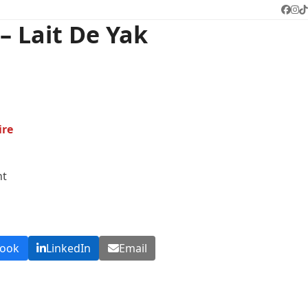
Face
In
T
– Lait De Yak
ire
nt
book
LinkedIn
Email