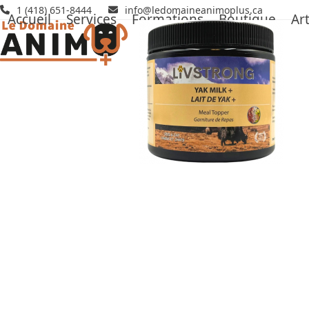
Skip
1 (418) 651-8444
info@ledomaineanimoplus.ca
Accueil
Services
Formations
Boutique
Art
to
content