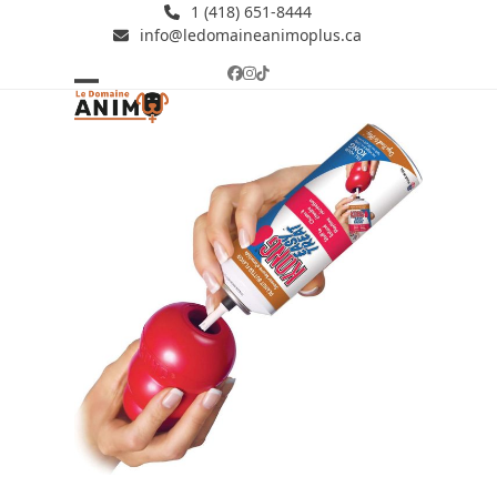
Skip
1 (418) 651-8444
info@ledomaineanimoplus.ca
to
content
Facebook
Instagram
Tiktok
Open
Close
mobile
mobile
menu
menu