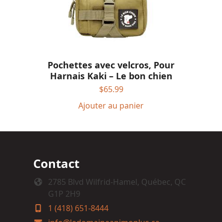
Pochettes avec velcros, Pour
Harnais Kaki – Le bon chien
$
65.99
Ajouter au panier
Contact
2785 Blvd Wilfrid-Hamel, Québec, QC
G1P 2H9
1 (418) 651-8444