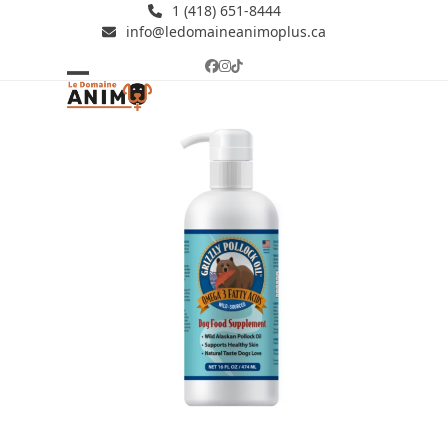
Skip
1 (418) 651-8444
info@ledomaineanimoplus.ca
to
content
Facebook
Instagram
Tiktok
Open
Close
mobile
mobile
menu
menu