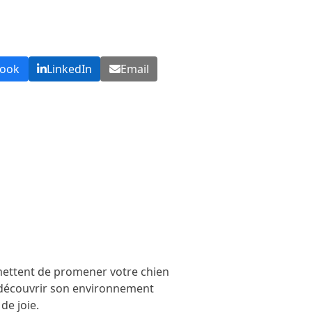
book
LinkedIn
Email
rmettent de promener votre chien
 découvrir son environnement
de joie.