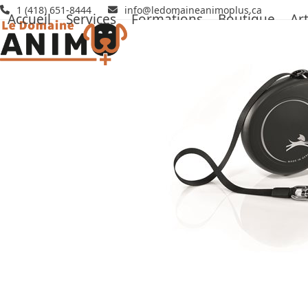
Skip
1 (418) 651-8444
info@ledomaineanimoplus.ca
Accueil
Services
Formations
Boutique
Art
to
content