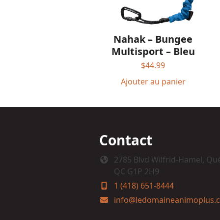
Nahak – Bungee
Multisport – Bleu
$
44.99
Ajouter au panier
Contact
2785 Blvd Wilfrid-Hamel, Qu
QC G1P 2H9
1 (418) 651-8444
info@ledomaineanimoplus.c