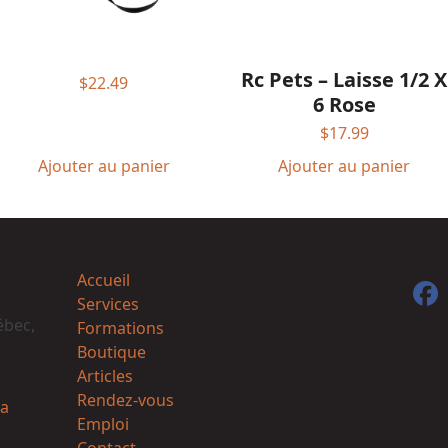
Rc Pets – Laisse 1/2 X
$
22.49
6 Rose
$
17.99
Ajouter au panier
Ajouter au panier
Accueil
F
Services
ébec,
Formations
Boutique
Articles
Rendez-vous
a
Emploi