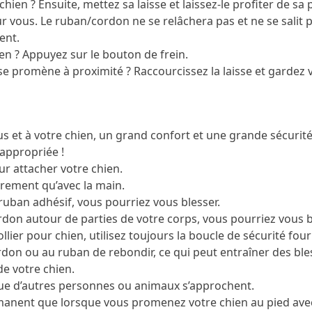
ien ? Ensuite, mettez sa laisse et laissez-le profiter de sa
ur vous. Le ruban/cordon ne se relâchera pas et ne se salit 
ent.
en ? Appuyez sur le bouton de frein.
e promène à proximité ? Raccourcissez la laisse et gardez v
ous et à votre chien, un grand confort et une grande sécurité
appropriée !
our attacher votre chien.
utrement qu’avec la main.
 ruban adhésif, vous pourriez vous blesser.
rdon autour de parties de votre corps, vous pourriez vous b
llier pour chien, utilisez toujours la boucle de sécurité four
ordon ou au ruban de rebondir, ce qui peut entraîner des ble
de votre chien.
ue d’autres personnes ou animaux s’approchent.
ermanent que lorsque vous promenez votre chien au pied avec 