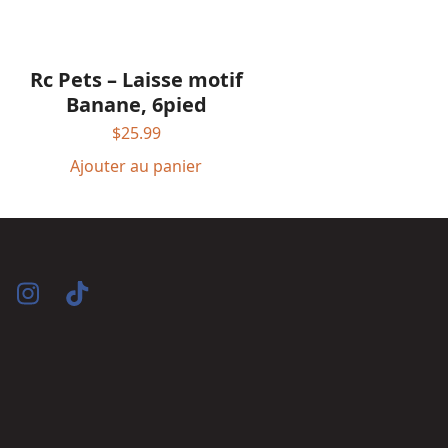
Rc Pets – Laisse motif
Banane, 6pied
$
25.99
Ajouter au panier
acebook
Instagram
Tiktok