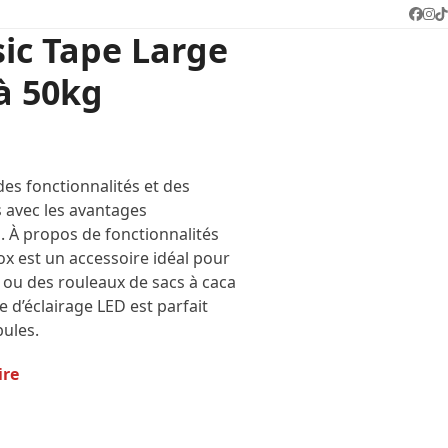
Face
In
T
sic Tape Large
à 50kg
es fonctionnalités et des
 avec les avantages
i.
À propos de fonctionnalités
ox est un accessoire idéal pour
s ou des rouleaux de sacs à caca
e d’éclairage LED est parfait
ules.
ire