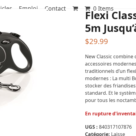
icles
Emploi
Contact
0 Items
Flexi Clas
5m Jusqu’
$
29.99
New Classic combine d
accessoires modernes
traditionnels d’un flex
modernes : La multi B
stocker des friandise
standard.
Et le systèm
pour tous les noctamb
En rupture d'inventa
UGS :
840317107876
Catégorie:
Laisse