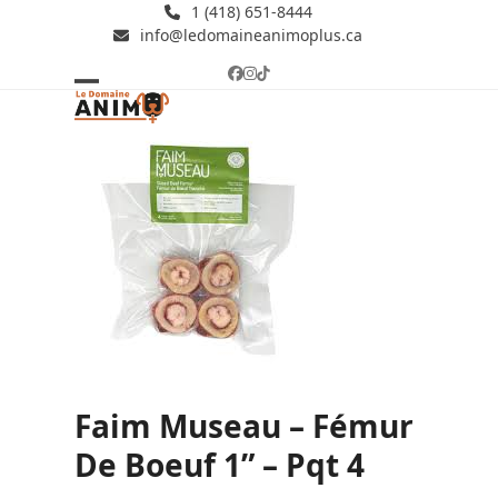
Skip
1 (418) 651-8444
info@ledomaineanimoplus.ca
to
content
Facebook
Instagram
Tiktok
Open
Close
mobile
mobile
menu
menu
Faim Museau – Fémur
De Boeuf 1” – Pqt 4