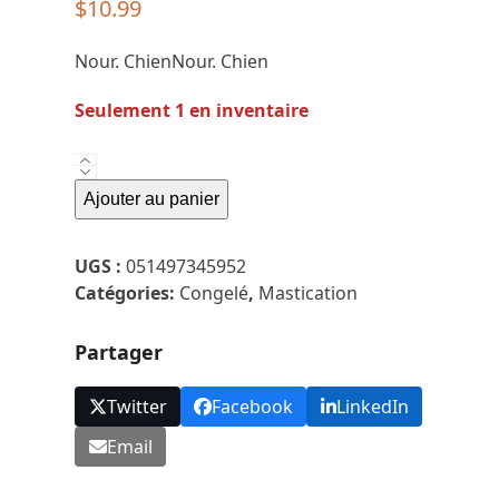
$
10.99
Nour. ChienNour. Chien
Seulement 1 en inventaire
quantité
de
Ajouter au panier
Faim
Museau
UGS :
051497345952
-
Catégories:
Congelé
,
Mastication
Fémur
De
Partager
Boeuf
1''
-
Twitter
Facebook
LinkedIn
Pqt
Email
4