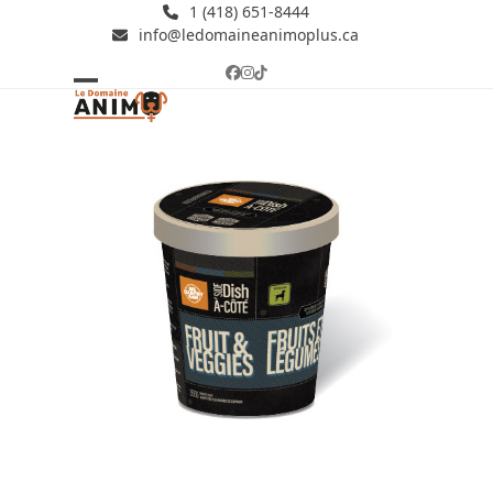
Skip
1 (418) 651-8444
info@ledomaineanimoplus.ca
to
content
Facebook
Instagram
Tiktok
Open
Close
mobile
mobile
menu
menu