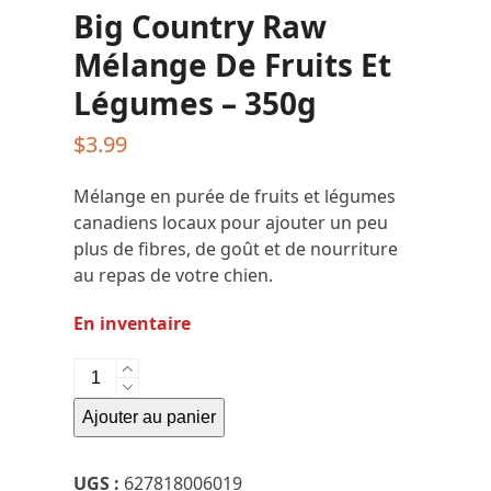
Big Country Raw
Mélange De Fruits Et
Légumes – 350g
$
3.99
Mélange en purée de fruits et légumes
canadiens locaux pour ajouter un peu
plus de fibres, de goût et de nourriture
au repas de votre chien.
En inventaire
quantité
de
Ajouter au panier
Big
Country
Raw
UGS :
627818006019