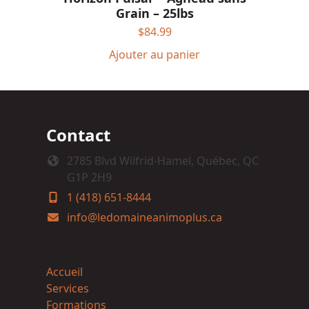
Grain – 25lbs
$
84.99
Ajouter au panier
Contact
2785 Blvd Wilfrid-Hamel, Québec, QC
G1P 2H9
1 (418) 651-8444
info@ledomaineanimoplus.ca
Accueil
Services
Formations