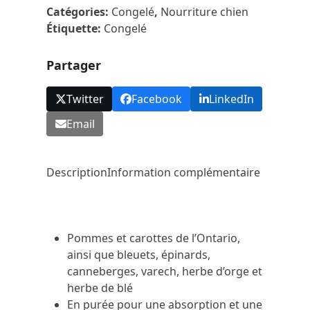
Mélange
Catégories:
Congelé
,
Nourriture chien
De
Étiquette:
Congelé
Fruits
Et
Partager
Légumes
–
Twitter
Facebook
LinkedIn
350g
Email
Description
Information complémentaire
Pommes et carottes de l’Ontario,
ainsi que bleuets, épinards,
canneberges, varech, herbe d’orge et
herbe de blé
En purée pour une absorption et une