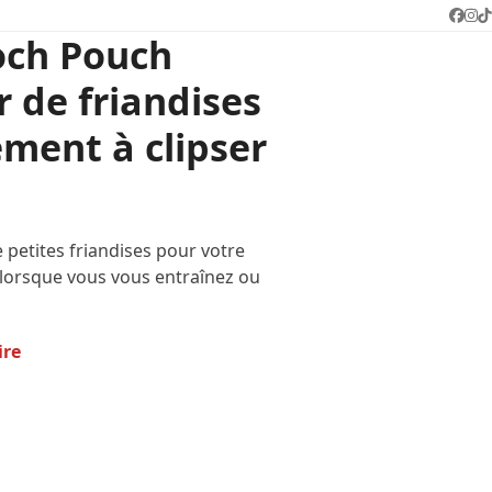
Face
In
T
och Pouch
 de friandises
ement à clipser
 petites friandises pour votre
lorsque vous vous entraînez ou
ire