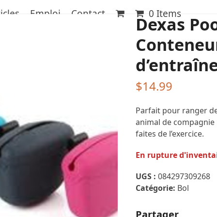
icles
Emploi
Contact
0 Items
Dexas Po
Conteneur
d’entraîn
$
14.99
Parfait pour ranger de
animal de compagnie 
faites de l’exercice.
En rupture d'inventa
UGS :
084297309268
Catégorie:
Bol
Partager