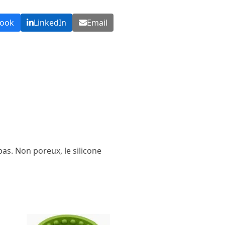
book
LinkedIn
Email
as. Non poreux, le silicone