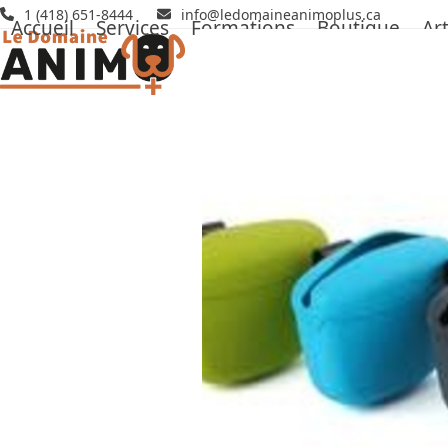
Skip
1 (418) 651-8444
info@ledomaineanimoplus.ca
Accueil
Services
Formations
Boutique
Art
to
content