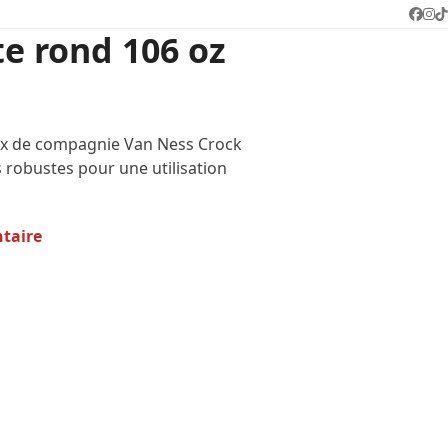
Face
In
T
te rond 106 oz
ux de compagnie Van Ness Crock
 robustes pour une utilisation
ntaire