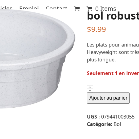
icles
Emploi
Contact
0 Items
bol robus
$
9.99
Les plats pour anima
Heavyweight sont très
plus longue.
Seulement 1 en inve
quantité
de
Ajouter au panier
bol
robuste
UGS :
079441003055
rond
Catégorie:
Bol
106
oz