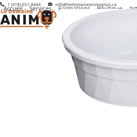
Skip
1 (418) 651-8444
info@ledomaineanimoplus.ca
Accueil
Services
Formations
Boutique
Art
to
content