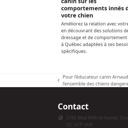
canin sur les
comportements innés 
votre chien
Améliorez la relation avec votr
en découvrant des solutions d
dressage et de comportement
à Québec adaptées à ses beso
spécifiques.
Pour l’éducateur canin Arnaud 
previous
l’ensemble des chiens dangere
post:
Contact
2785 Blvd Wilfrid-Hamel, Qu
QC G1P 2H9