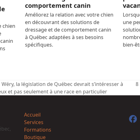
comportement canin
vaca
de
Améliorez la relation avec votre chien
Lorsqu
en découvrant des solutions de
une pe
e chien
dressage et de comportement canin
soluti
e
à Québec adaptées à ses besoins
nombre
 canin
spécifiques.
bien-ê
ins
Wéry, la législation de Québec devrait s’intéresser à
8
ne
ux et pas seulement à une race en particulier
po
Accueil
F
Services
ébec,
Formations
Boutique