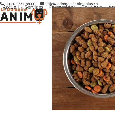
Skip
1 (418) 651-8444
info@ledomaineanimoplus.ca
Accueil
Services
Formations
Boutique
Art
to
content