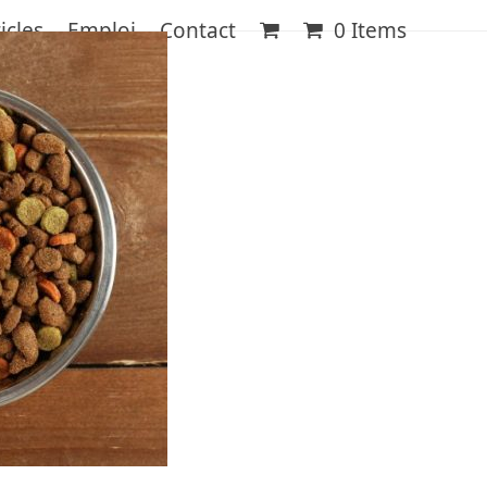
icles
Emploi
Contact
0 Items