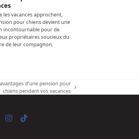
nces
e les vacances approchent,
nsion pour chiens devient une
on incontournable pour de
ux propriétaires soucieux du
tre de leur compagnon.
 avantages d’une pension pour
xt
chiens pendant vos vacances
st:
acebook
Instagram
Tiktok