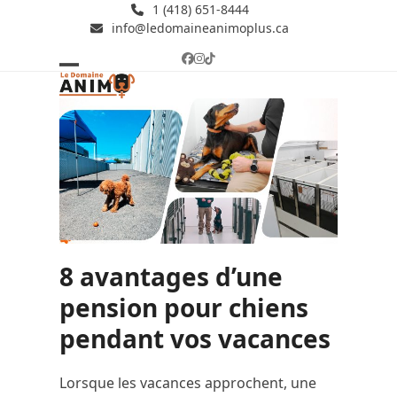
Skip
1 (418) 651-8444
info@ledomaineanimoplus.ca
to
content
Facebook
Instagram
Tiktok
Open
Close
mobile
mobile
menu
menu
8 avantages d’une
pension pour chiens
pendant vos vacances
Lorsque les vacances approchent, une