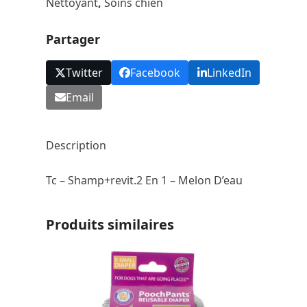
Nettoyant
,
Soins chien
2en1
-
Partager
Melon
d'eau
Twitter
Facebook
LinkedIn
Email
Description
Tc – Shamp+revit.2 En 1 – Melon D’eau
Produits similaires