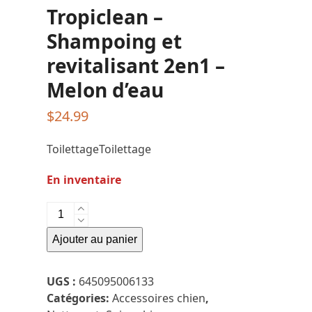
Tropiclean –
Shampoing et
revitalisant 2en1 –
Melon d’eau
$
24.99
ToilettageToilettage
En inventaire
quantité
de
Ajouter au panier
Tropiclean
-
Shampoing
UGS :
645095006133
et
Catégories:
Accessoires chien
,
revitalisant