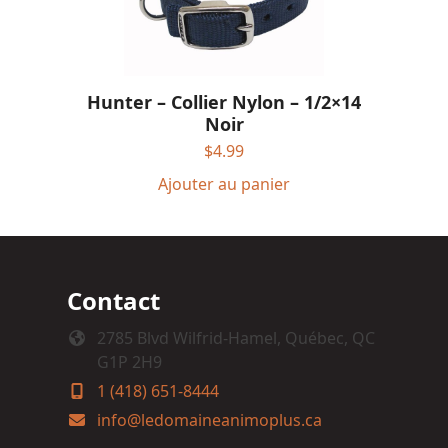
Hunter – Collier Nylon – 1/2×14
Noir
$
4.99
Ajouter au panier
Contact
2785 Blvd Wilfrid-Hamel, Québec, QC
G1P 2H9
1 (418) 651-8444
info@ledomaineanimoplus.ca