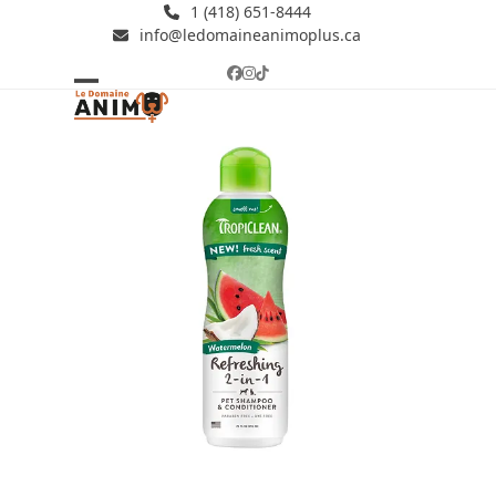
Skip
1 (418) 651-8444
info@ledomaineanimoplus.ca
to
content
Facebook
Instagram
Tiktok
Open
Close
mobile
mobile
menu
menu