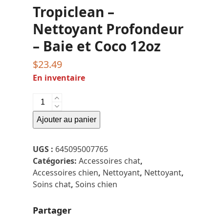
Tropiclean –
Nettoyant Profondeur
– Baie et Coco 12oz
$
23.49
En inventaire
quantité
de
Ajouter au panier
Tropiclean
-
Nettoyant
UGS :
645095007765
Profondeur
Catégories:
Accessoires chat
,
-
Accessoires chien
,
Nettoyant
,
Nettoyant
,
Baie
Soins chat
,
Soins chien
et
Coco
Partager
12oz