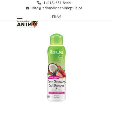
Skip
1 (418) 651-8444
info@ledomaineanimoplus.ca
to
content
Facebook
Instagram
Tiktok
Open
Close
mobile
mobile
menu
menu