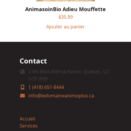
AnimasoinBio Adieu Mouffette
$
35.99
Ajouter au panier
Contact
2785 Blvd Wilfrid-Hamel, Québec, QC
G1P 2H9
1 (418) 651-8444
info@ledomaineanimoplus.ca
Accueil
Services