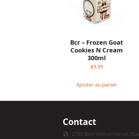
Bcr – Frozen Goat
Cookies N Cream
300ml
$
9.99
Ajouter au panier
Contact
2785 Blvd Wilfrid-Hamel, Qu