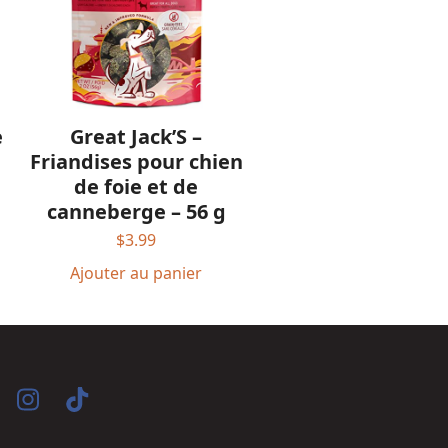
Great Jack’S –
e
Friandises pour chien
de foie et de
canneberge – 56 g
$
3.99
Ajouter au panier
acebook
Instagram
Tiktok