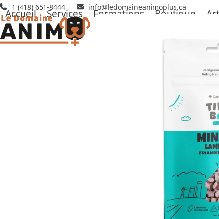
Skip
1 (418) 651-8444
info@ledomaineanimoplus.ca
Accueil
Services
Formations
Boutique
Art
to
content