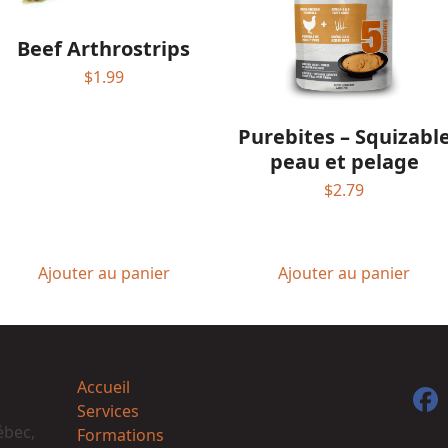
Beef Arthrostrips
$
1.99
Purebites – Squizabl
peau et pelage
$
2.79
Ajouter au panier
Ajouter au panier
Accueil
F
Services
ébec,
Formations