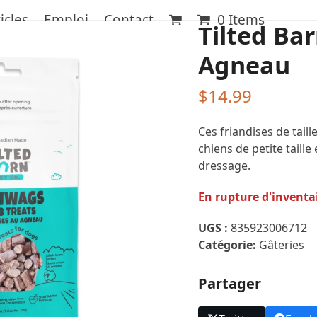
icles
Emploi
Contact
0 Items
Tilted Ba
Agneau
$
14.99
Ces friandises de taill
chiens de petite taille
dressage.
En rupture d'inventa
UGS :
835923006712
Catégorie:
Gâteries
Partager