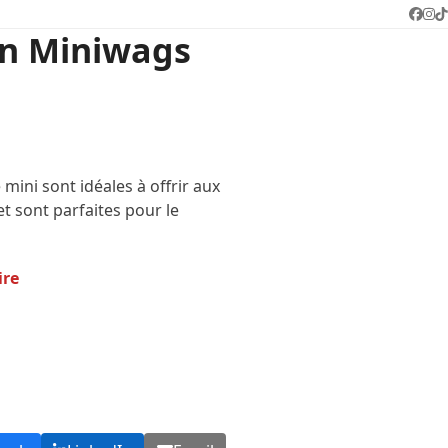
Face
In
T
rn Miniwags
e mini sont idéales à offrir aux
 et sont parfaites pour le
ire