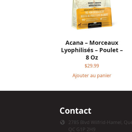
Acana – Morceaux
Lyophilisés – Poulet –
8 Oz
$
29.99
Ajouter au panier
Contact
2785 Blvd Wilfrid-Hamel, Qu
QC G1P 2H9