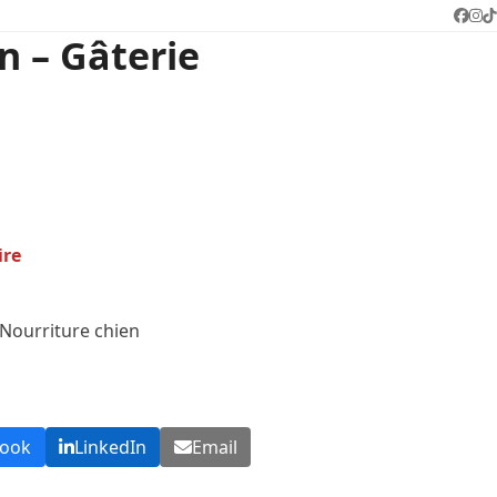
Face
In
T
n – Gâterie
ire
Nourriture chien
book
LinkedIn
Email