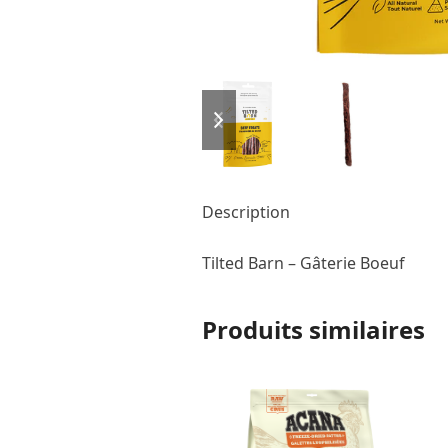
previous
next
slide
slide
Description
Tilted Barn – Gâterie Boeuf
Produits similaires