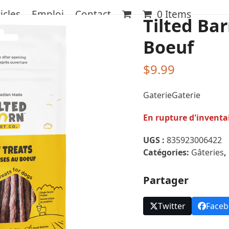
icles
Emploi
Contact
0 Items
Tilted Bar
Boeuf
$
9.99
GaterieGaterie
En rupture d'inventa
UGS :
835923006422
Catégories:
Gâteries
,
Partager
Twitter
Face