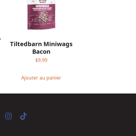
o
Tiltedbarn Miniwags
Bacon
$
9.99
Ajouter au panier
acebook
Instagram
Tiktok