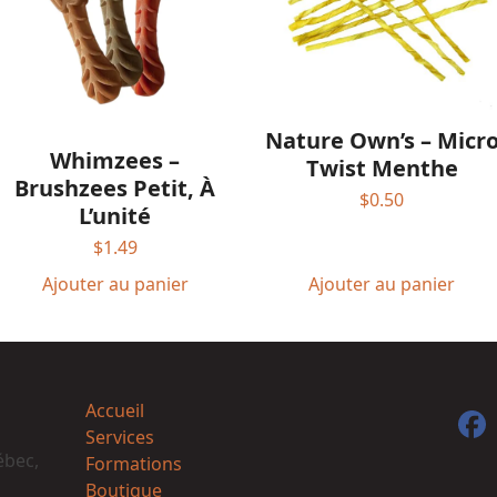
Nature Own’s – Micr
Whimzees –
Twist Menthe
Brushzees Petit, À
$
0.50
L’unité
$
1.49
Ajouter au panier
Ajouter au panier
Accueil
F
Services
ébec,
Formations
Boutique