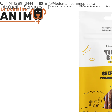
Skip
1 (418) 651-8444
info@ledomaineanimoplus.ca
Accueil
Services
Formations
Boutique
Art
to
content