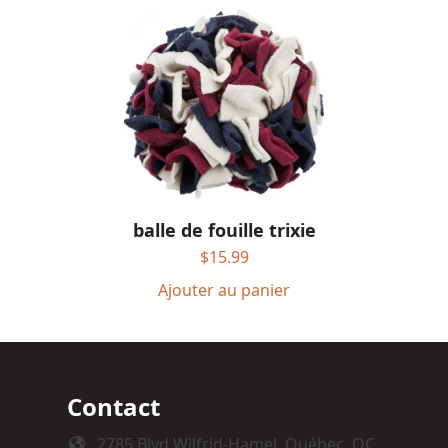
balle de fouille trixie
$
15.99
Ajouter au panier
Contact
2785 Blvd Wilfrid-Hamel, Québec, QC