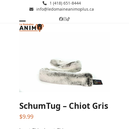
Skip
1 (418) 651-8444
info@ledomaineanimoplus.ca
to
content
Facebook
Instagram
Tiktok
Open
Close
mobile
mobile
menu
menu
SchumTug – Chiot Gris
$
9.99