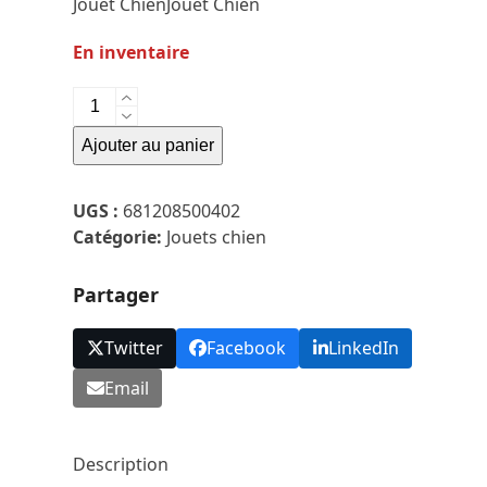
Jouet ChienJouet Chien
En inventaire
quantité
de
Ajouter au panier
SchumTug
-
Chiot
UGS :
681208500402
Gris
Catégorie:
Jouets chien
Partager
Twitter
Facebook
LinkedIn
Email
Description