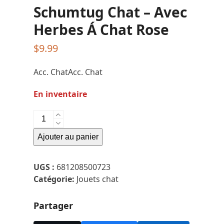
Schumtug Chat – Avec
Herbes Á Chat Rose
$
9.99
Acc. ChatAcc. Chat
En inventaire
quantité
de
Ajouter au panier
Schumtug
Chat
-
UGS :
681208500723
Avec
Catégorie:
Jouets chat
Herbes
Á
Partager
Chat
Rose