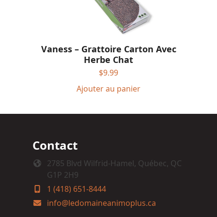
Vaness – Grattoire Carton Avec
Herbe Chat
$
9.99
Ajouter au panier
Contact
2785 Blvd Wilfrid-Hamel, Québec, QC
G1P 2H9
1 (418) 651-8444
info@ledomaineanimoplus.ca