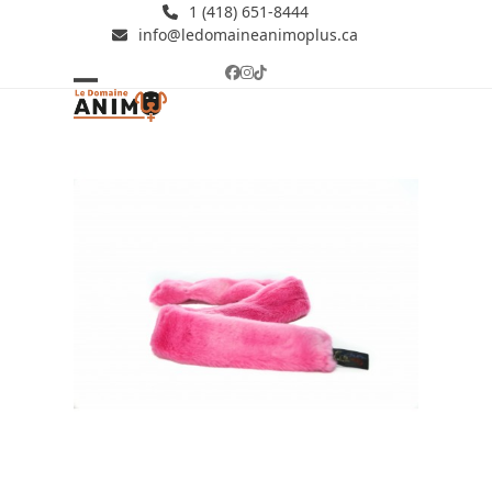
Skip
1 (418) 651-8444
info@ledomaineanimoplus.ca
to
content
Facebook
Instagram
Tiktok
Open
Close
mobile
mobile
menu
menu