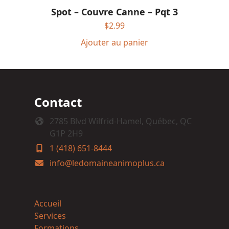
Spot – Couvre Canne – Pqt 3
$
2.99
Ajouter au panier
Contact
2785 Blvd Wilfrid-Hamel, Québec, QC
G1P 2H9
1 (418) 651-8444
info@ledomaineanimoplus.ca
Accueil
Services
Formations