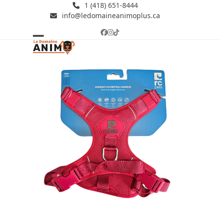
Skip
1 (418) 651-8444
info@ledomaineanimoplus.ca
to
content
Facebook
Instagram
Tiktok
Open
Close
mobile
mobile
menu
menu