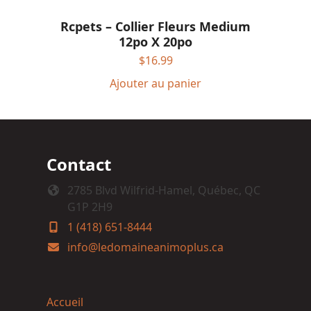
Rcpets – Collier Fleurs Medium
12po X 20po
$
16.99
Ajouter au panier
Contact
2785 Blvd Wilfrid-Hamel, Québec, QC
G1P 2H9
1 (418) 651-8444
info@ledomaineanimoplus.ca
Accueil