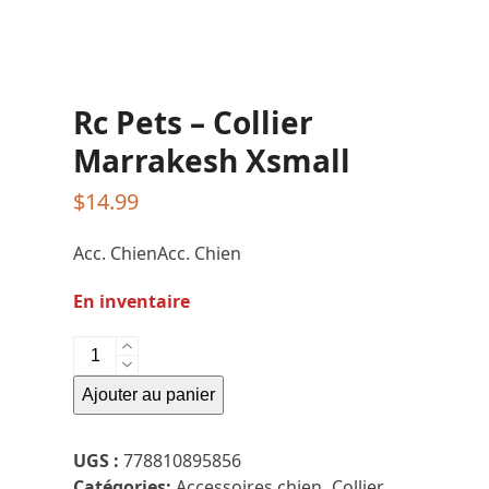
Rc Pets – Collier
Marrakesh Xsmall
$
14.99
Acc. ChienAcc. Chien
En inventaire
quantité
de
Ajouter au panier
Rc
Pets
-
UGS :
778810895856
Collier
Catégories:
Accessoires chien
,
Collier