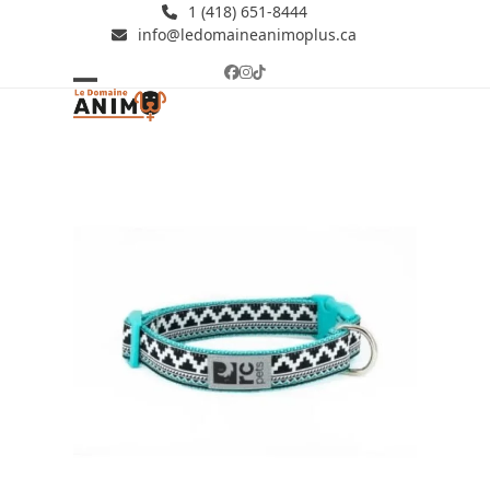
Skip
1 (418) 651-8444
info@ledomaineanimoplus.ca
to
content
Facebook
Instagram
Tiktok
Open
Close
mobile
mobile
menu
menu