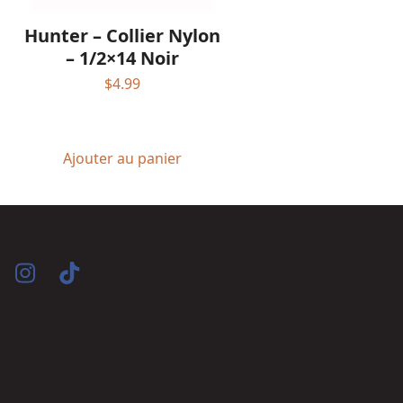
Hunter – Collier Nylon
– 1/2×14 Noir
$
4.99
Ajouter au panier
acebook
Instagram
Tiktok