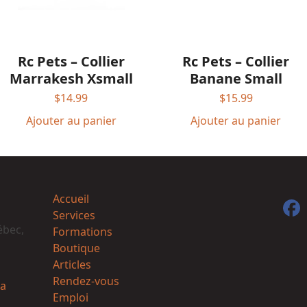
Rc Pets – Collier
Rc Pets – Collier
Marrakesh Xsmall
Banane Small
$
14.99
$
15.99
Ajouter au panier
Ajouter au panier
Accueil
F
Services
ébec,
Formations
Boutique
Articles
Rendez-vous
a
Emploi