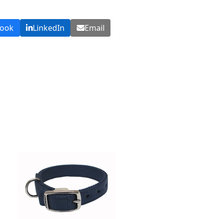
book
LinkedIn
Email