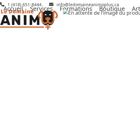
Skip
1 (418) 651-8444
info@ledomaineanimoplus.ca
Accueil
Services
Formations
Boutique
Art
to
content