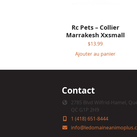
Rc Pets – Collier
Marrakesh Xxsmall
$
13.99
Ajouter au panier
Contact
2785 Blvd Wilfrid-Hamel, Qu
QC G1P 2H9
1 (418) 651-8444
info@ledomaineanimoplus.c