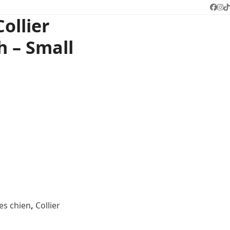
Face
In
T
Collier
 – Small
es chien
,
Collier