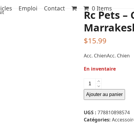
icles
Emploi
Contact
0 Items
Rc Pets – 
Marrakesh
$
15.99
Acc. ChienAcc. Chien
En inventaire
quantité
de
Ajouter au panier
Rc
Pets
-
UGS :
778810898574
Collier
Catégories:
Accessoir
Marrakesh
-