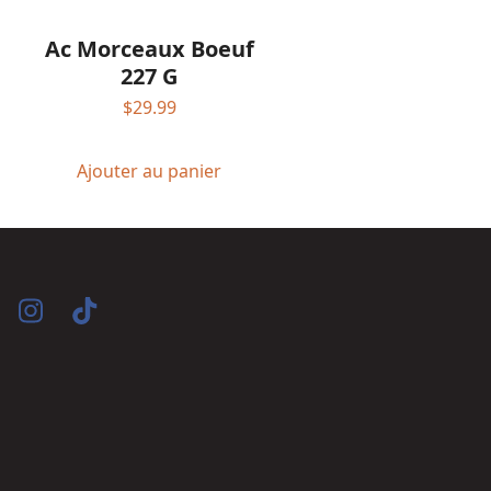
Ac Morceaux Boeuf
227 G
$
29.99
Ajouter au panier
acebook
Instagram
Tiktok