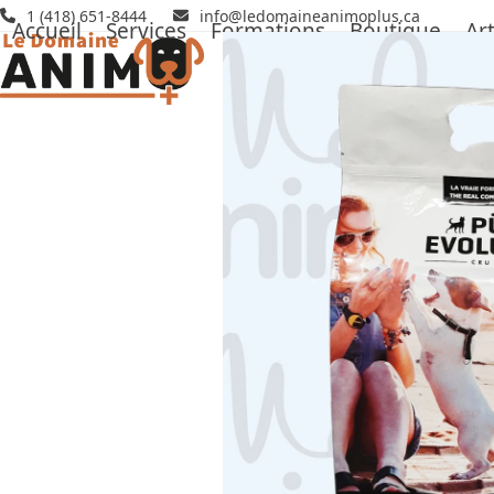
Skip
1 (418) 651-8444
info@ledomaineanimoplus.ca
Accueil
Services
Formations
Boutique
Art
to
content