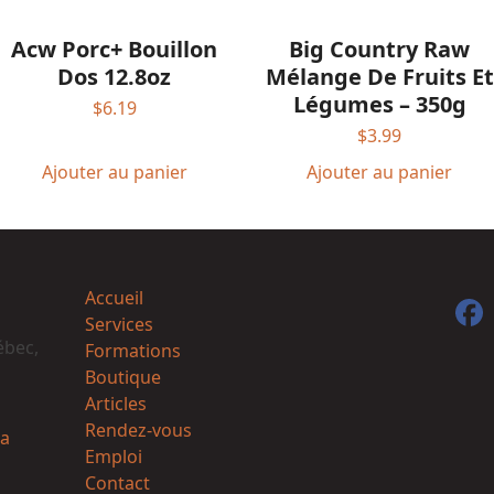
Acw Porc+ Bouillon
Big Country Raw
Dos 12.8oz
Mélange De Fruits Et
Légumes – 350g
$
6.19
$
3.99
Ajouter au panier
Ajouter au panier
Accueil
F
Services
ébec,
Formations
Boutique
Articles
Rendez-vous
a
Emploi
Contact