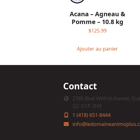
Acana – Agneau &
Pomme – 10.8 kg
$
125.99
Ajouter au panier
Contact
2785 Blvd Wilfrid-Hamel, Qu
QC G1P 2H9
1 (418) 651-8444
info@ledomaineanimoplus.c