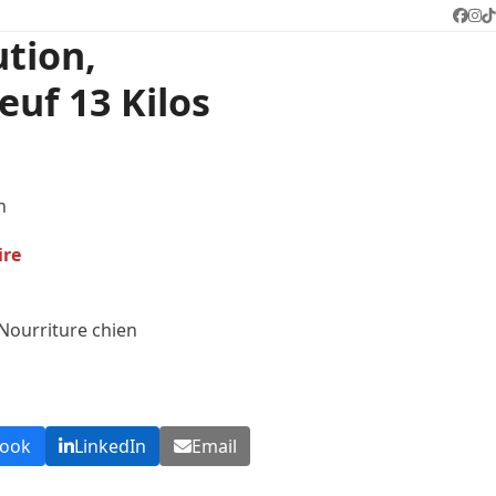
Face
In
T
ution,
euf 13 Kilos
n
ire
Nourriture chien
book
LinkedIn
Email