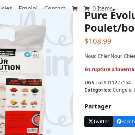
icles
Emploi
Contact
0 Items
Pure Évol
Poulet/bo
$
108.99
Nour. ChienNour. Chie
En rupture d'inventa
UGS :
628011227164
Catégories:
Congelé
,
Partager
Twitter
Face