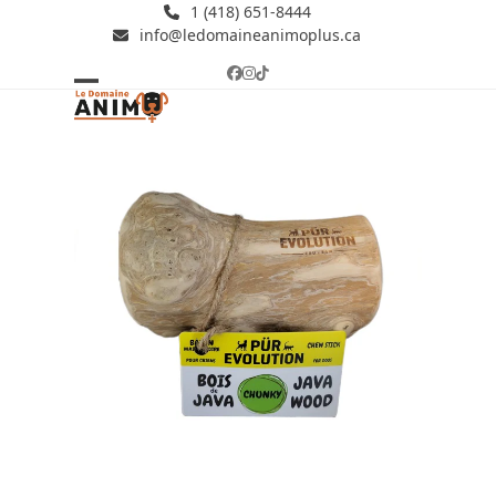
Skip
1 (418) 651-8444
info@ledomaineanimoplus.ca
to
content
Facebook
Instagram
Tiktok
Open
Close
mobile
mobile
menu
menu