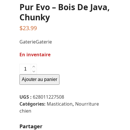
Pur Evo – Bois De Java,
Chunky
$
23.99
GaterieGaterie
En inventaire
quantité
de
Ajouter au panier
Pur
Evo
-
UGS :
628011227508
Bois
Catégories:
Mastication
,
Nourriture
De
chien
Java,
Chunky
Partager