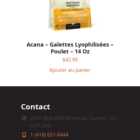
Acana – Galettes Lyophilisées –
Poulet – 14 Oz
$
42.99
Ajouter au panier
Contact
2785 Blvd Wilfrid-Hamel, Québec, QC
G1P 2H9
1 (418) 651-8444