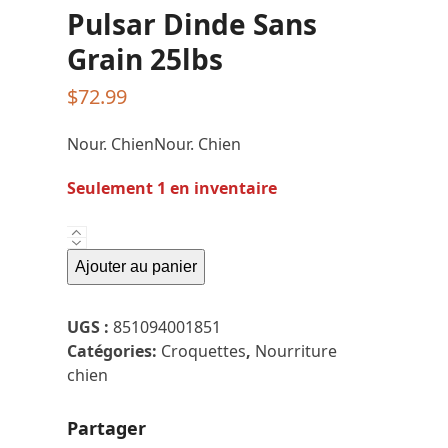
Pulsar Dinde Sans
Grain 25lbs
$
72.99
Nour. ChienNour. Chien
Seulement 1 en inventaire
quantité
de
Ajouter au panier
Pulsar
Dinde
UGS :
851094001851
Sans
Catégories:
Croquettes
,
Nourriture
Grain
chien
25lbs
Partager