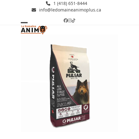
Skip
1 (418) 651-8444
info@ledomaineanimoplus.ca
to
content
Facebook
Instagram
Tiktok
Open
Close
mobile
mobile
menu
menu