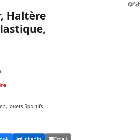
Face
In
T
, Haltère
lastique,
n
ire
ien
,
Jouets Sportifs
book
LinkedIn
Email