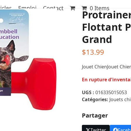
icles
Emploi
Contact
0 Items
Protrainer
Flottant P
Grand
$
13.99
Jouet ChienJouet Chie
En rupture d'inventa
UGS :
016335015053
Catégories:
Jouets ch
Partager
Twitter
Face