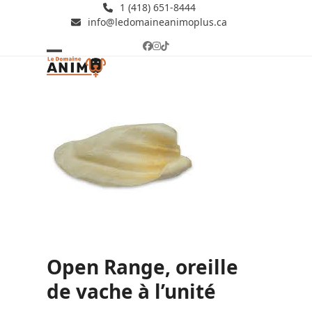
Skip
1 (418) 651-8444
info@ledomaineanimoplus.ca
to
content
Facebook
Instagram
Tiktok
Open
Close
mobile
mobile
menu
menu
Open Range, oreille
de vache à l’unité