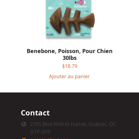
Benebone, Poisson, Pour Chien
30lbs
$
18.79
Ajouter au panier
Contact
2785 Blvd Wilfrid-Hamel, Québec, QC
G1P 2H9